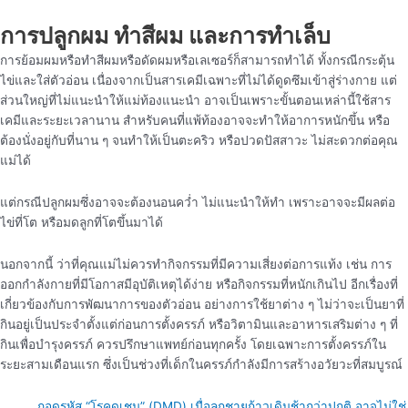
การปลูกผม ทำสีผม และการทำเล็บ
การย้อมผมหรือทำสีผมหรือดัดผมหรือเลเซอร์ก็สามารถทำได้ ทั้งกรณีกระตุ้น
ไข่และใส่ตัวอ่อน เนื่องจากเป็นสารเคมีเฉพาะที่ไม่ได้ดูดซึมเข้าสู่ร่างกาย แต่
ส่วนใหญ่ที่ไม่แนะนำให้แม่ท้องแนะนำ อาจเป็นเพราะขั้นตอนเหล่านี้ใช้สาร
เคมีและระยะเวลานาน สำหรับคนที่แพ้ท้องอาจจะทำให้อาการหนักขึ้น หรือ
ต้องนั่งอยู่กับที่นาน ๆ จนทำให้เป็นตะคริว หรือปวดปัสสาวะ ไม่สะดวกต่อคุณ
แม่ได้
แต่กรณีปลูกผมซึ่งอาจจะต้องนอนคว่ำ ไม่แนะนำให้ทำ เพราะอาจจะมีผลต่อ
ไข่ที่โต หรือมดลูกที่โตขึ้นมาได้
นอกจากนี้ ว่าที่คุณแม่ไม่ควรทำกิจกรรมที่มีความเสี่ยงต่อการแท้ง เช่น การ
ออกกำลังกายที่มีโอกาสมีอุบัติเหตุได้ง่าย หรือกิจกรรมที่หนักเกินไป อีกเรื่องที่
เกี่ยวข้องกับการพัฒนาการของตัวอ่อน อย่างการใช้ยาต่าง ๆ ไม่ว่าจะเป็นยาที่
กินอยู่เป็นประจำตั้งแต่ก่อนการตั้งครรภ์ หรือวิตามินและอาหารเสริมต่าง ๆ ที่
กินเพื่อบำรุงครรภ์ ควรปรึกษาแพทย์ก่อนทุกครั้ง โดยเฉพาะการตั้งครรภ์ใน
ระยะสามเดือนแรก ซึ่งเป็นช่วงที่เด็กในครรภ์กำลังมีการสร้างอวัยวะที่สมบูรณ์
ถอดรหัส “โรคดูเชน” (DMD) เมื่อลูกชายก้าวเดินช้ากว่าปกติ อาจไม่ใช่