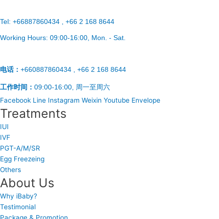
Tel:
+66887860434 , +66 2 168 8644
Working Hours:
09:00-16:00
, Mon. - Sat.
电话：
+660887860434 , +66 2 168 8644
工作时间：
09:00-16:00, 周一至周六
Facebook
Line
Instagram
Weixin
Youtube
Envelope
Treatments
IUI
IVF
PGT-A/M/SR
Egg Freezeing
Others
About Us
Why iBaby?
Testimonial
Package & Promotion