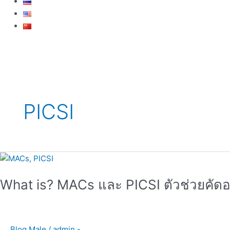
PICSI
What
is?
What is? MACs และ PICSI ตัวช่วยคัดอส
MACs
และ
PICSI
ตัว
Blog Male
/
admin -