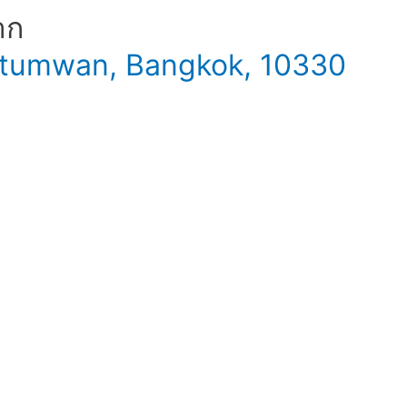
าก
 Patumwan, Bangkok, 10330