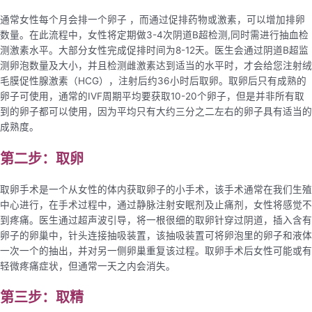
通常女性每个月会排一个卵子 ，而通过促排药物或激素，可以增加排卵
数量。在此流程中，女性将定期做3-4次阴道B超检测,同时需进行抽血检
测激素水平。大部分女性完成促排时间为8-12天。医生会通过阴道B超监
测卵泡数量及大小，并且检测雌激素达到适当的水平时，才会给您注射绒
毛膜促性腺激素（HCG），注射后约36小时后取卵。取卵后只有成熟的
卵子可使用，通常的IVF周期平均要获取10-20个卵子，但是并非所有取
到的卵子都可以使用，因为平均只有大约三分之二左右的卵子具有适当的
成熟度。
第二步：取卵
取卵手术是一个从女性的体内获取卵子的小手术，该手术通常在我们生殖
中心进行，在手术过程中，通过静脉注射安眠剂及止痛剂，女性将感觉不
到疼痛。医生通过超声波引导，将一根很细的取卵针穿过阴道，插入含有
卵子的卵巢中，针头连接抽吸装置，该抽吸装置可将卵泡里的卵子和液体
一次一个的抽出，并对另一侧卵巢重复该过程。取卵手术后女性可能或有
轻微疼痛症状，但通常一天之内会消失。
第三
步：
取精