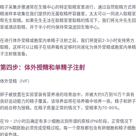
精子采集步骤通常在生殖中心的特定取精室里进行，通过自然取精方式将
精液样本收集在我们提供的无菌取精杯容器里，太太可以一同进入取精室
帮先生取精。如果先生无法在取精室里取精的情况下，我们将允许先生回
家或酒店取精，并于半小时内保持常温送回生殖中心。
在进行体外受精或胞浆内单精子注射之前，我们将提前2-3小时安排男方
取精，这样可以让精子在培养箱有足够时间液化为体外受精或胞浆内单精
子注射做准备。
第四步：体外授精和单精子注射
体外受精（IVF）
卵子被放置在实验室装有营养液的培育皿中，并被大约5万到10万个具有
良好运动能力的精子覆盖，该培养皿将在培养箱中培养一夜。精子和卵子
的结合称为授精。在精子质量正常的情况下，受精率为70-90%。
在19 – 21小时后确定有多少细胞达到所谓的原核(PN)阶段，正常情况下
的2PN期胚胎必须完成受精过程。每一个原核都包含有卵细胞和精子细胞
的染色体。