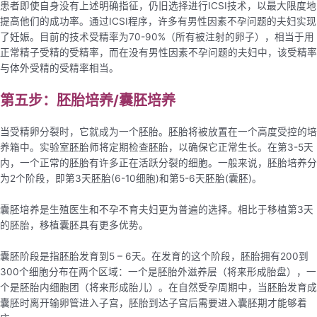
患者即使自身没有上述明确指征，仍旧选择进行ICSI技术，以最大限度地
提高他们的成功率。通过ICSI程序，许多有男性因素不孕问题的夫妇实现
了妊娠。目前的技术受精率为70-90%（所有被注射的卵子），相当于用
正常精子受精的受精率，而在没有男性因素不孕问题的夫妇中，该受精率
与体外受精的受精率相当。
第五步：胚胎培养/囊胚培养
当受精卵分裂时，它就成为一个胚胎。胚胎将被放置在一个高度受控的培
养箱中。实验室胚胎师将定期检查胚胎，以确保它正常生长。在第3-5天
内，一个正常的胚胎有许多正在活跃分裂的细胞。一般来说，胚胎培养分
为2个阶段，即第3天胚胎(6-10细胞)和第5-6天胚胎(囊胚)。
囊胚培养是生殖医生和不孕不育夫妇更为普遍的选择。相比于移植第3天
的胚胎，移植囊胚具有更多优势。
囊胚阶段是指胚胎发育到5 – 6天。在发育的这个阶段，胚胎拥有200到
300个细胞分布在两个区域：一个是胚胎外滋养层（将来形成胎盘），一
个是胚胎内细胞团（将来形成胎儿）。在自然受孕周期中，当胚胎发育成
囊胚时离开输卵管进入子宫，胚胎到达子宫后需要进入囊胚期才能够着