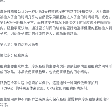
床。
囊胚移植被公认为一种比第3天移植过程更“自然”的移植类型，因为囊胚
被植入子宫的时间几乎与自然受孕周期胚胎进入子宫的时间相同。或者，
第3天将胚胎植入子宫，而自然受孕情况下胚胎这个时间应该还在输卵管
内。胚胎学家认为，通过更长时间的培育能更好地选择健康的胚胎植入到
子宫，因此怀孕成功的可能性更大，成功率也越高。
第六
步：
细胞活检及筛查
第七步：胚胎冷冻
细胞主要由水构成。冷冻胚胎的主要考虑问题是细胞内部和细胞之间将形
成的冰晶。冰晶会伤害细胞壁，也会伤害细胞内的小结构。
胚胎在冷冻过程中必须加以保护。这是通过一种叫做低温保护剂
（CPAs）的特殊液体来实现。CPAs就如同细胞的防冻剂。
医生使用两种不同的方法来冷冻和保存胚胎:缓慢程序冷冻和快速玻璃化
冷冻。