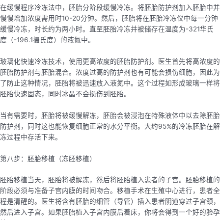
在缓慢程序冷冻法中，胚胎分阶段缓慢冷冻。将胚胎防护剂加入胚胎中并
慢慢增加浓度需用时10-20分钟。然后，胚胎将在胚胎冷冻仪中每一分钟
缓慢冷冻，时长约为两小时。直至胚胎冷冻并被储存在温度为-321华氏
度（-196.1摄氏度）的液氮中。
玻璃化快速冷冻技术，使用更高浓度的胚胎防护剂。医生首先将高浓度的
胚胎防护剂与胚胎混合。浓度过高的防护剂也有可能会损伤细胞，因此为
了防止这种情况，胚胎将被迅速放入液氮中。这个过程如形成玻璃一样将
胚胎快速固态，同时冰晶不会损伤到胚胎。
当有需要时，胚胎将被缓慢解冻，胚胎会被浸泡在特殊液体中以去除胚胎
防护剂，同时这也能恢复细胞正常的水分平衡。大约95%的冷冻胚胎在解
冻过程中存活下来。
第八步：胚胎移植（冻胚移植）
胚胎移植当天，胚胎将被解冻，然后将胚胎植入患者的子宫。胚胎移植的
阶段必须与准备子宫内膜的时间吻合。移植手术在生殖中心进行，患者全
程是清醒的。医生将含有胚胎的细管（导管）插入患者阴道穿过子宫颈，
然后进入子宫。如果胚胎植入子宫内膜后着床，你将会得到一个好的验孕