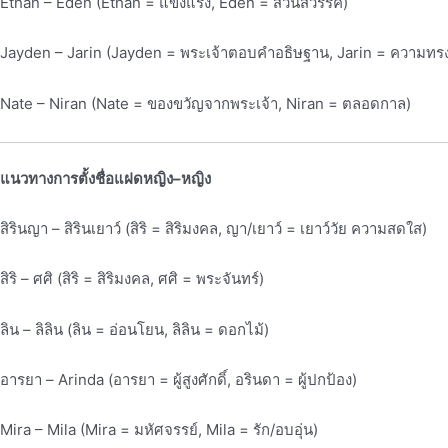
Ethan – Eden (Ethan = แข็งแรง, Eden = สวนสวรรค์)
Jayden – Jarin (Jayden = พระเจ้าตอบคำอธิษฐาน, Jarin = ความทรง
Nate – Niran (Nate = ของขวัญจากพระเจ้า, Niran = ตลอดกาล)
แนวทางการตั้งชื่อแฝดหญิง–หญิง
สิรินญา – สิรินเยาว์ (สิริ = สิริมงคล, ญา/เยาว์ = เยาว์วัย ความสดใส)
สิริ – ศศิ (สิริ = สิริมงคล, ศศิ = พระจันทร์)
ลิน – ลิลิน (ลิน = อ่อนโยน, ลิลิน = ดอกไม้)
อารยา – Arinda (อารยา = ผู้สูงศักดิ์, อรินดา = ผู้ปกป้อง)
Mira – Mila (Mira = มหัศจรรย์, Mila = รัก/อบอุ่น)