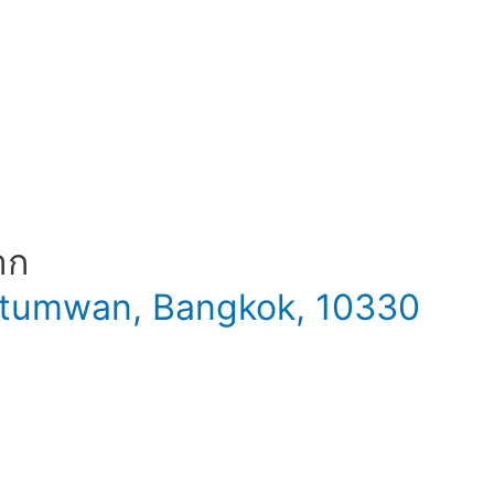
าก
 Patumwan, Bangkok, 10330