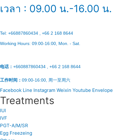
เวลา : 09.00 น.-16.00 น.
Tel:
+66887860434 , +66 2 168 8644
Working Hours:
09:00-16:00
, Mon. - Sat.
电话：
+660887860434 , +66 2 168 8644
工作时间：
09:00-16:00, 周一至周六
Facebook
Line
Instagram
Weixin
Youtube
Envelope
Treatments
IUI
IVF
PGT-A/M/SR
Egg Freezeing