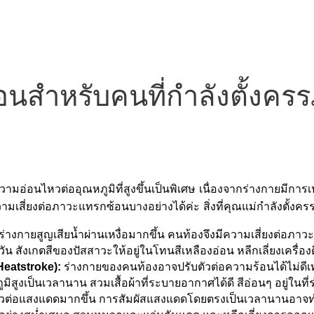
ร้อนสำหรับคนที่กำลังตั้งครร
ความอ่อนไหวต่ออุณหภูมิที่สูงขึ้นเป็นพิเศษ เนื่องจากร่างกายมีกา
สี่ยงต่อภาวะแทรกซ้อนบางอย่างได้ค่ะ สิ่งที่คุณแม่กำลังตั้งครรภ์ต
ให้ร่างกายสูญเสียน้ำผ่านเหงื่อมากขึ้น คนท้องจึงมีความเสี่ยงต่
น สังเกตสีของปัสสาวะให้อยู่ในโทนสีเหลืองอ่อน หลีกเลี่ยงเครื่องด
Heatstroke):
 ร่างกายของคนท้องอาจปรับตัวต่อความร้อนได้ไม่ดีเท
ุณหภูมิสูงเป็นเวลานาน สวมเสื้อผ้าที่ระบายอากาศได้ดี สีอ่อนๆ อยู่ใ
วต่อแสงแดดมากขึ้น การสัมผัสแสงแดดโดยตรงเป็นเวลานานอาจทำใ