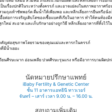
ูงอย่างสม่ำเสมอ สวมหมวกและแว่นกันแดด และหลีกเลี่ยงการออกแด
าเป็นเรื่องปกติในระหว่างตั้งครรภ์ และอาจแย่ลงในสภาพอากาศร้อ
สวมถุงเท้าซัพพอร์ต ดื่มน้ำให้เพียงพอ และหลีกเลี่ยงการยืนหรือนั่
ึ้นเอื้อต่อการเจริญเติบโตของเชื้อแบคทีเรียในอาหาร ทำให้คนท้องม
ุกใหม่ สะอาด และเก็บรักษาอย่างถูกวิธี หลีกเลี่ยงอาหารที่ทิ้งไว้
มสำคัญต่อสุขภาพโดยรวมของคุณแม่และทารกในครรภ์
ที่มีน้ำเยอะ
เวียนศีรษะมาก อ่อนเพลีย ปวดศีรษะรุนแรง หรือมีอาการบวมผิดปก
นัดหมายปรึกษาแพทย์
iBaby Fertility & Genetic Center
ชั้น 11 อาคารแอทธินี ทาวเวอร์
จันทร์ – เสาร์ เวลา 9.00 น. – 16.00 น.
สอบถามเพิ่มเติม