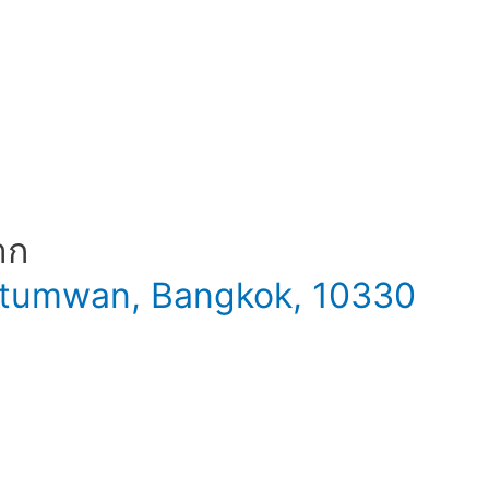
าก
 Patumwan, Bangkok, 10330