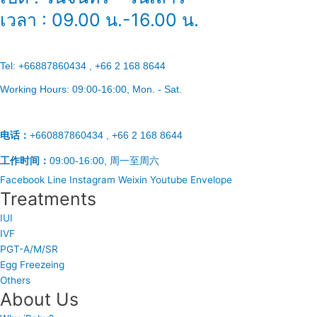
เวลา : 09.00 น.-16.00 น.
Tel:
+66887860434 , +66 2 168 8644
Working Hours:
09:00-16:00
, Mon. - Sat.
电话：
+660887860434 , +66 2 168 8644
工作时间：
09:00-16:00, 周一至周六
Facebook
Line
Instagram
Weixin
Youtube
Envelope
Treatments
IUI
IVF
PGT-A/M/SR
Egg Freezeing
Others
About Us