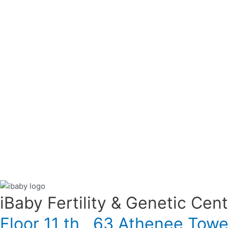
iBaby Fertility & Genetic Center
Floor 11 th , 63 Athenee Tow