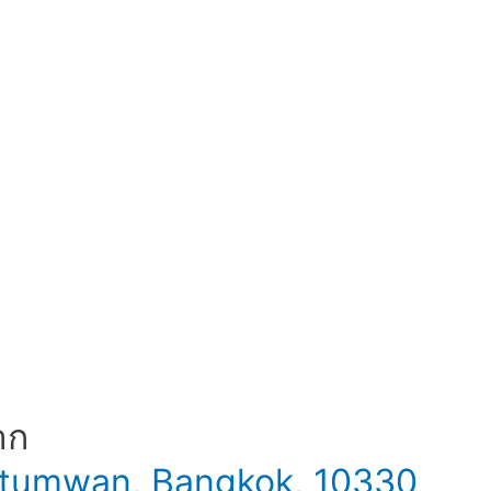
าก
 Patumwan, Bangkok, 10330