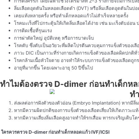
การตั้งครรภ์ โดยเฉพาะช่วงไตรมาสที่ 2–3 ร่างกายจะมีการเปล
ลิ่มเลือดอุดตันในหลอดเลือดดำ (DVT) หรือลิ่มเลือดอุดตันในปอ
เคยแท้งหลายครั้ง หรือทำเด็กหลอดแก้วไม่สำเร็จหลายครั้ง
โรคมะเร็งที่ไปกระตุ้นให้เกิดลิ่มเลือดได้ง่าย เช่น มะเร็งตับอ่อน
การติดเชื้อที่รุนแรง
การผ่าตัดใหญ่ อุบัติเหตุ หรือการบาดเจ็บ
โรคตับ ซึ่งตับเป็นอวัยวะที่ผลิตโปรตีนควบคุมการแข็งตัวของเ
ภาวะ DIC เป็นภาวะที่ร่างกายเกิดการแข็งตัวของเลือดผิดปกติทั่
โรคกล้ามเนื้อหัวใจตาย อาจทำให้ระบบการแข็งตัวของเลือดถู
อายุที่มากขึ้น โดยเฉพาะอายุ 50 ปีขึ้นไป
ทำไมต้องตรวจ D-dimer ก่อนทำเด็กหล
ส่งผลต่อการฝังตัวของตัวอ่อน (Embryo Implantation) หากมีลิ่
หากมีความผิดปกติของการแข็งตัวของเลือดเสี่ยงให้เกิดภาวะแท้
หากมีความเสี่ยงลิ่มเลือดสูงอาจทำให้รกเสื่อม ทารกเจริญเติบโ
ใครควรตรวจ D-dimer ก่อนทำเด็กหลอดแก้ว IVF/ICSI