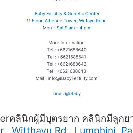
iBaby Fertility & Genetic Center
11 Floor, Athenee Tower, Wittayu Road
Mon – Sat 9 am – 4 pm
More Information
Tel : +6621688640
Tel : +6621688641
Tel : +6621688642
Tel : +6621688643
Mail : info@iBabyFertility.com
Line : @iBaby
​ คลินิกผู้มีบุตรยาก คลินิกมีลูกย
er , Witthayu Rd., Lumphini,