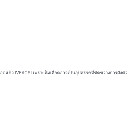
แก้ว IVF/ICSI เพราะลิ่มเลือดอาจเป็นอุปสรรคที่ขัดขวางการฝังตัว