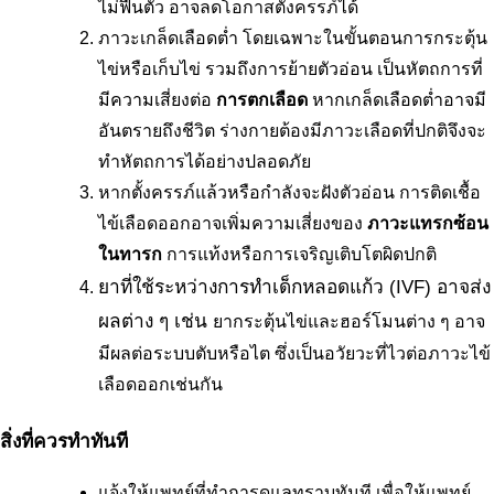
ไม่ฟื้นตัว อาจลดโอกาสตั้งครรภ์ได้
ภาวะเกล็ดเลือดต่ำ โดยเฉพาะในขั้นตอนการกระตุ้น
ไข่หรือเก็บไข่ รวมถึงการย้ายตัวอ่อน เป็นหัตถการที่
มีความเสี่ยงต่อ 
การตกเลือด
 หากเกล็ดเลือดต่ำอาจมี
อันตรายถึงชีวิต ร่างกายต้องมีภาวะเลือดที่ปกติจึงจะ
ทำหัตถการได้อย่างปลอดภัย
หากตั้งครรภ์แล้วหรือกำลังจะฝังตัวอ่อน การติดเชื้อ
ไข้เลือดออกอาจเพิ่มความเสี่ยงของ 
ภาวะแทรกซ้อน
ในทารก
 การแท้งหรือการเจริญเติบโตผิดปกติ
ยาที่ใช้ระหว่างการทำเด็กหลอดแก้ว (IVF) อาจส่ง
ผลต่าง ๆ เช่น 
ยากระตุ้นไข่และฮอร์โมนต่าง ๆ อาจ
มีผลต่อระบบตับหรือไต ซึ่งเป็นอวัยวะที่ไวต่อภาวะไข้
เลือดออกเช่นกัน
สิ่งที่ควรทำทันที
แจ้งให้แพทย์ที่ทำการดูแลทราบทันที เพื่อให้แพทย์