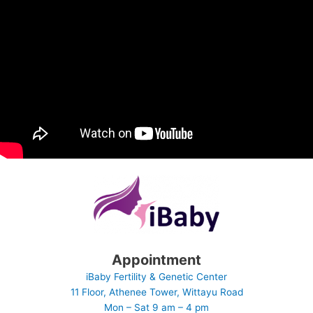
Appointment
iBaby Fertility & Genetic Center
11 Floor, Athenee Tower, Wittayu Road
Mon – Sat 9 am – 4 pm