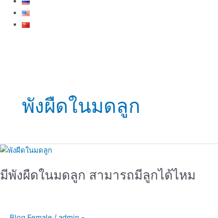
พังผืดในมดลูก
มี
พังผืด
มีพังผืดในมดลูก สามารถมีลูกได้ไหม
ใน
มดลูก
สามารถ
มี
Blog Female
/
admin -