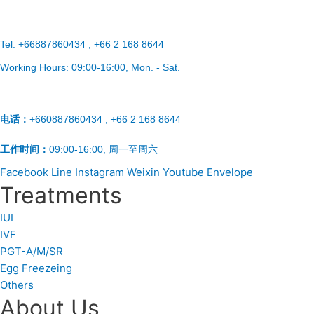
Tel:
+66887860434 , +66 2 168 8644
Working Hours:
09:00-16:00
, Mon. - Sat.
电话：
+660887860434 , +66 2 168 8644
工作时间：
09:00-16:00, 周一至周六
Facebook
Line
Instagram
Weixin
Youtube
Envelope
Treatments
IUI
IVF
PGT-A/M/SR
Egg Freezeing
Others
About Us