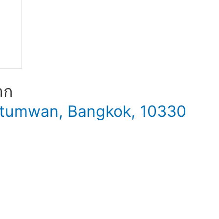
าก
 Patumwan, Bangkok, 10330