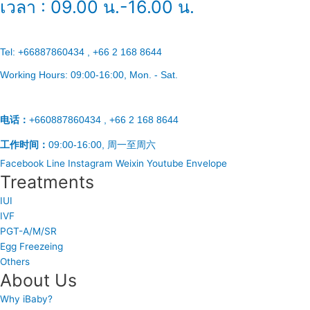
เวลา : 09.00 น.-16.00 น.
Tel:
+66887860434 , +66 2 168 8644
Working Hours:
09:00-16:00
, Mon. - Sat.
电话：
+660887860434 , +66 2 168 8644
工作时间：
09:00-16:00, 周一至周六
Facebook
Line
Instagram
Weixin
Youtube
Envelope
Treatments
IUI
IVF
PGT-A/M/SR
Egg Freezeing
Others
About Us
Why iBaby?