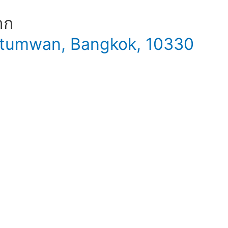
าก
 Patumwan, Bangkok, 10330