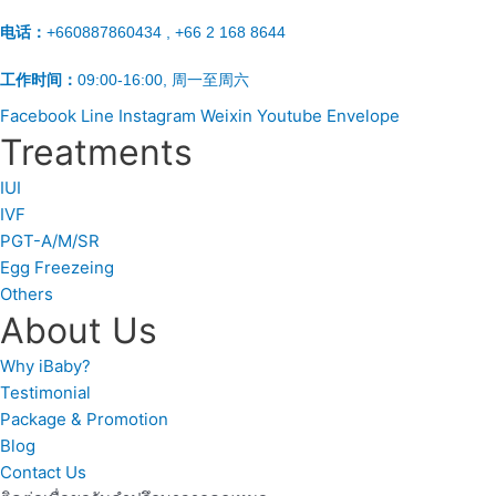
电话：
+660887860434 , +66 2 168 8644
工作时间：
09:00-16:00, 周一至周六
Facebook
Line
Instagram
Weixin
Youtube
Envelope
Treatments
IUI
IVF
PGT-A/M/SR
Egg Freezeing
Others
About Us
Why iBaby?
Testimonial
Package & Promotion
Blog
Contact Us