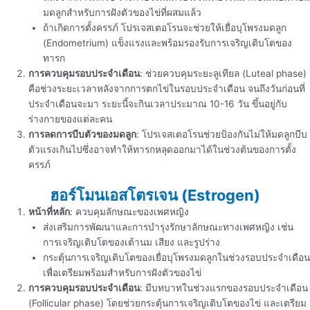
มดลูกสำหรับการฝังตัวของไข่ที่ผสมแล้ว
ถ้าเกิดการตั้งครรภ์ โปรเจสเตอโรนจะช่วยให้เยื่อบุโพรงมดลูก
(Endometrium) แข็งแรงและพร้อมรองรับการเจริญเติบโตของ
ทารก
การควบคุมรอบประจำเดือน
: ช่วยควบคุมระยะลูเทียล (Luteal phase)
คือช่วงระยะเวลาหลังจากการตกไข่ในรอบประจำเดือน จนถึงวันก่อนที่
ประจำเดือนจะมา ระยะนี้จะกินเวลาประมาณ 10-16 วัน ขึ้นอยู่กับ
ร่างกายของแต่ละคน
การลดการบีบตัวของมดลูก
: โปรเจสเตอโรนช่วยป้องกันไม่ให้มดลูกบีบ
ตัวแรงเกินไปซึ่งอาจทำให้ทารกหลุดออกมาได้ในช่วงต้นของการตั้ง
ครรภ์
ฮอร์โมนเอสโตรเจน (Estrogen)
หน้าที่หลัก
: ควบคุมลักษณะของเพศหญิง
ส่งเสริมการพัฒนาและการบำรุงรักษาลักษณะทางเพศหญิง เช่น
การเจริญเติบโตของเต้านม เสียง และรูปร่าง
กระตุ้นการเจริญเติบโตของเยื่อบุโพรงมดลูกในช่วงรอบประจำเดือน
เพื่อเตรียมพร้อมสำหรับการฝังตัวของไข่
การควบคุมรอบประจำเดือน
: มีบทบาทในช่วงแรกของรอบประจำเดือน
(Follicular phase) โดยช่วยกระตุ้นการเจริญเติบโตของไข่ และเตรียม