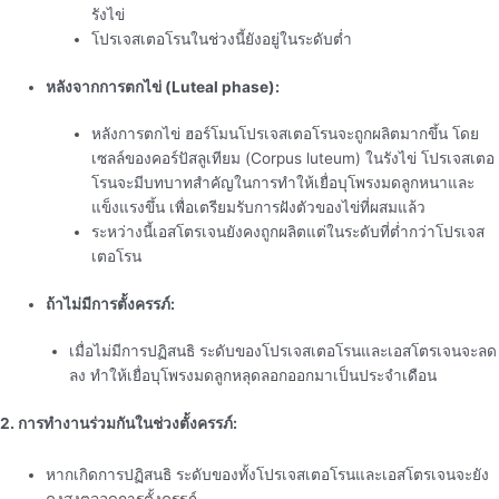
รังไข่
โปรเจสเตอโรนในช่วงนี้ยังอยู่ในระดับต่ำ
หลังจากการตกไข่ (Luteal phase):
หลังการตกไข่ ฮอร์โมนโปรเจสเตอโรนจะถูกผลิตมากขึ้น โดย
เซลล์ของคอร์ปัสลูเทียม (Corpus luteum) ในรังไข่ โปรเจสเตอ
โรนจะมีบทบาทสำคัญในการทำให้เยื่อบุโพรงมดลูกหนาและ
แข็งแรงขึ้น เพื่อเตรียมรับการฝังตัวของไข่ที่ผสมแล้ว
ระหว่างนี้เอสโตรเจนยังคงถูกผลิตแต่ในระดับที่ต่ำกว่าโปรเจส
เตอโรน
ถ้าไม่มีการตั้งครรภ์:
เมื่อไม่มีการปฏิสนธิ ระดับของโปรเจสเตอโรนและเอสโตรเจนจะลด
ลง ทำให้เยื่อบุโพรงมดลูกหลุดลอกออกมาเป็นประจำเดือน
2. การทำงานร่วมกันในช่วงตั้งครรภ์:
หากเกิดการปฏิสนธิ ระดับของทั้งโปรเจสเตอโรนและเอสโตรเจนจะยัง
คงสูงตลอดการตั้งครรภ์