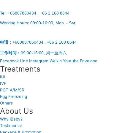
Tel:
+66887860434 , +66 2 168 8644
Working Hours:
09:00-16:00
, Mon. - Sat.
电话：
+660887860434 , +66 2 168 8644
工作时间：
09:00-16:00, 周一至周六
Facebook
Line
Instagram
Weixin
Youtube
Envelope
Treatments
IUI
IVF
PGT-A/M/SR
Egg Freezeing
Others
About Us
Why iBaby?
Testimonial
Package & Promotion