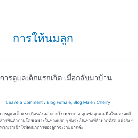
การให้นมลูก
การ
ดูแล
การดูแลเด็กแรกเกิด เมื่อกลับมาบ้าน
เด็ก
แรก
เกิด
เมื่อ
Leave a Comment
/
Blog Female
,
Blog Male
/
Cherry
กลับ
มา
การดูแลเด็กแรกเกิดหลังออกจากโรงพยาบาล คุณพ่อคุณแม่มือใหม่คงจะมี
บ้าน
สารพันคำถามโดยเฉพาะในช่วงแรก ๆ ซึ่งจะเป็นช่วงที่ลำบากที่สุด แต่จริง ๆ
หากเราเข้าใจพัฒนาการของลูกก็จะง่ายมากค่ะ