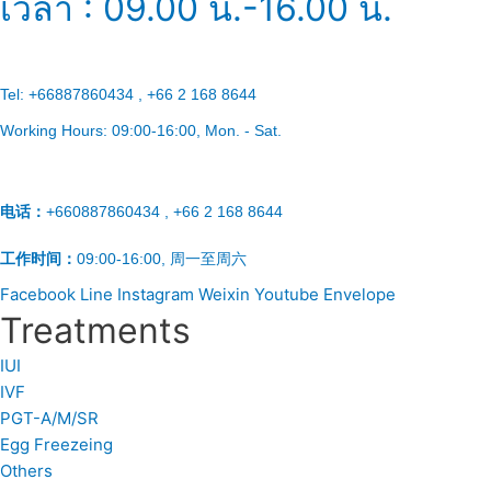
เวลา : 09.00 น.-16.00 น.
Tel:
+66887860434 , +66 2 168 8644
Working Hours:
09:00-16:00
, Mon. - Sat.
电话：
+660887860434 , +66 2 168 8644
工作时间：
09:00-16:00, 周一至周六
Facebook
Line
Instagram
Weixin
Youtube
Envelope
Treatments
IUI
IVF
PGT-A/M/SR
Egg Freezeing
Others