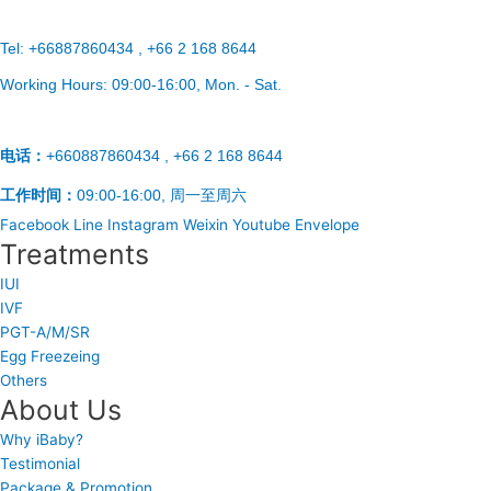
Tel:
+66887860434 , +66 2 168 8644
Working Hours:
09:00-16:00
, Mon. - Sat.
电话：
+660887860434 , +66 2 168 8644
工作时间：
09:00-16:00, 周一至周六
Facebook
Line
Instagram
Weixin
Youtube
Envelope
Treatments
IUI
IVF
PGT-A/M/SR
Egg Freezeing
Others
About Us
Why iBaby?
Testimonial
Package & Promotion