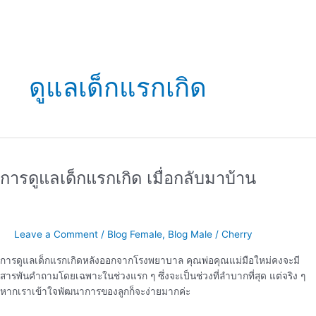
ดูแลเด็กแรกเกิด
การ
ดูแล
การดูแลเด็กแรกเกิด เมื่อกลับมาบ้าน
เด็ก
แรก
เกิด
เมื่อ
Leave a Comment
/
Blog Female
,
Blog Male
/
Cherry
กลับ
มา
การดูแลเด็กแรกเกิดหลังออกจากโรงพยาบาล คุณพ่อคุณแม่มือใหม่คงจะมี
บ้าน
สารพันคำถามโดยเฉพาะในช่วงแรก ๆ ซึ่งจะเป็นช่วงที่ลำบากที่สุด แต่จริง ๆ
หากเราเข้าใจพัฒนาการของลูกก็จะง่ายมากค่ะ