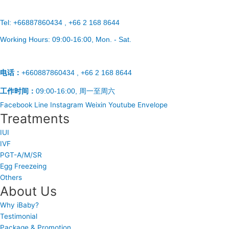
Tel:
+66887860434 , +66 2 168 8644
Working Hours:
09:00-16:00
, Mon. - Sat.
电话：
+660887860434 , +66 2 168 8644
工作时间：
09:00-16:00, 周一至周六
Facebook
Line
Instagram
Weixin
Youtube
Envelope
Treatments
IUI
IVF
PGT-A/M/SR
Egg Freezeing
Others
About Us
Why iBaby?
Testimonial
Package & Promotion