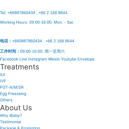
Tel:
+66887860434 , +66 2 168 8644
Working Hours:
09:00-16:00
, Mon. - Sat.
电话：
+660887860434 , +66 2 168 8644
工作时间：
09:00-16:00, 周一至周六
Facebook
Line
Instagram
Weixin
Youtube
Envelope
Treatments
IUI
IVF
PGT-A/M/SR
Egg Freezeing
Others
About Us
Why iBaby?
Testimonial
Package & Promotion