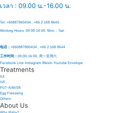
เวลา : 09.00 น.-16.00 น.
Tel:
+66887860434 , +66 2 168 8644
Working Hours:
09:00-16:00
, Mon. - Sat.
电话：
+660887860434 , +66 2 168 8644
工作时间：
09:00-16:00, 周一至周六
Facebook
Line
Instagram
Weixin
Youtube
Envelope
Treatments
IUI
IVF
PGT-A/M/SR
Egg Freezeing
Others
About Us
Why iBaby?