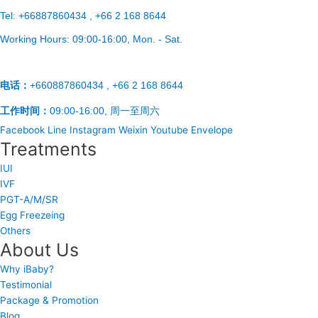
Tel:
+66887860434 , +66 2 168 8644
Working Hours:
09:00-16:00
, Mon. - Sat.
电话：
+660887860434 , +66 2 168 8644
工作时间：
09:00-16:00, 周一至周六
Facebook
Line
Instagram
Weixin
Youtube
Envelope
Treatments
IUI
IVF
PGT-A/M/SR
Egg Freezeing
Others
About Us
Why iBaby?
Testimonial
Package & Promotion
Blog