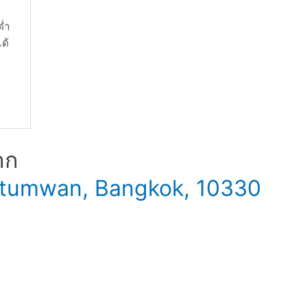
่ำ
ด้
าก
 Patumwan, Bangkok, 10330