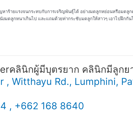
ัญหาร้ายแรงจนกระทบกับการเจริญพันธ์ุได้ อย่างมดลูกหย่อนหรือมดลูกต
ป ผนังมดลูกหนาเกินไป และแถมด้วยท่ากระชับมดลูกให้สาวๆ เอาไปฝึกกันไ
​ คลินิกผู้มีบุตรยาก คลินิกมีลูกย
er , Witthayu Rd., Lumphini,
34 , +662 168 8640