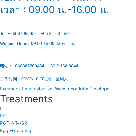
เวลา : 09.00 น.-16.00 น.
Tel:
+66887860434 , +66 2 168 8644
Working Hours:
09:00-16:00
, Mon. - Sat.
电话：
+660887860434 , +66 2 168 8644
工作时间：
09:00-16:00, 周一至周六
Facebook
Line
Instagram
Weixin
Youtube
Envelope
Treatments
IUI
IVF
PGT-A/M/SR
Egg Freezeing