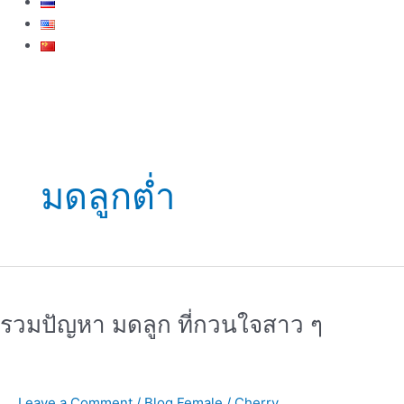
มดลูกต่ำ
รวม
ปัญหา
รวมปัญหา มดลูก ที่กวนใจสาว ๆ
มดลูก
ที่
กวน
ใจ
Leave a Comment
/
Blog Female
/
Cherry