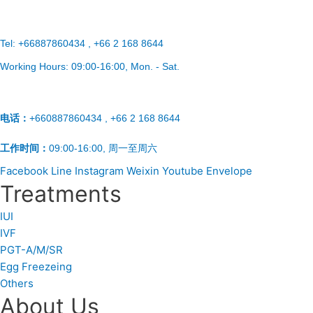
Tel:
+66887860434 , +66 2 168 8644
Working Hours:
09:00-16:00
, Mon. - Sat.
电话：
+660887860434 , +66 2 168 8644
工作时间：
09:00-16:00, 周一至周六
Facebook
Line
Instagram
Weixin
Youtube
Envelope
Treatments
IUI
IVF
PGT-A/M/SR
Egg Freezeing
Others
About Us