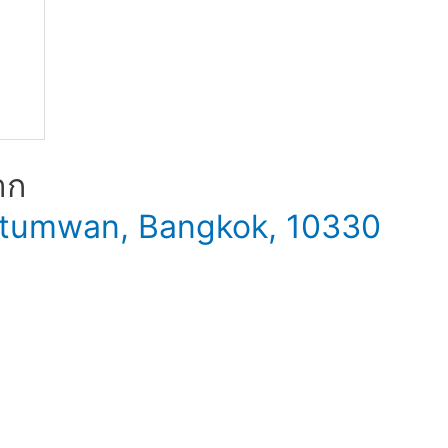
าก
 Patumwan, Bangkok, 10330