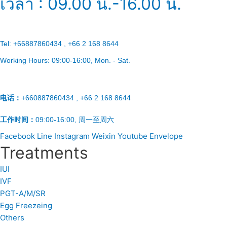
เวลา : 09.00 น.-16.00 น.
Tel:
+66887860434 , +66 2 168 8644
Working Hours:
09:00-16:00
, Mon. - Sat.
电话：
+660887860434 , +66 2 168 8644
工作时间：
09:00-16:00, 周一至周六
Facebook
Line
Instagram
Weixin
Youtube
Envelope
Treatments
IUI
IVF
PGT-A/M/SR
Egg Freezeing
Others