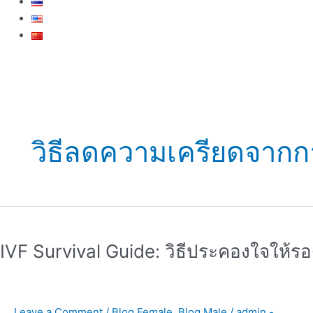
วิธีลดความเครียดจากก
IVF
Survival
IVF Survival Guide: วิธีประคองใจให้รอด
Guide:
วิธี
ประคอง
ใจ
Leave a Comment
/
Blog Female
,
Blog Male
/
admin -