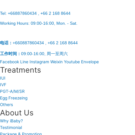
Tel:
+66887860434 , +66 2 168 8644
Working Hours:
09:00-16:00
, Mon. - Sat.
电话：
+660887860434 , +66 2 168 8644
工作时间：
09:00-16:00, 周一至周六
Facebook
Line
Instagram
Weixin
Youtube
Envelope
Treatments
IUI
IVF
PGT-A/M/SR
Egg Freezeing
Others
About Us
Why iBaby?
Testimonial
Package & Promotion