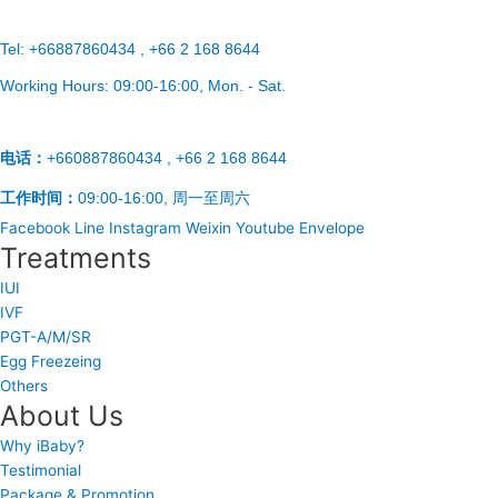
Tel:
+66887860434 , +66 2 168 8644
Working Hours:
09:00-16:00
, Mon. - Sat.
电话：
+660887860434 , +66 2 168 8644
工作时间：
09:00-16:00, 周一至周六
Facebook
Line
Instagram
Weixin
Youtube
Envelope
Treatments
IUI
IVF
PGT-A/M/SR
Egg Freezeing
Others
About Us
Why iBaby?
Testimonial
Package & Promotion