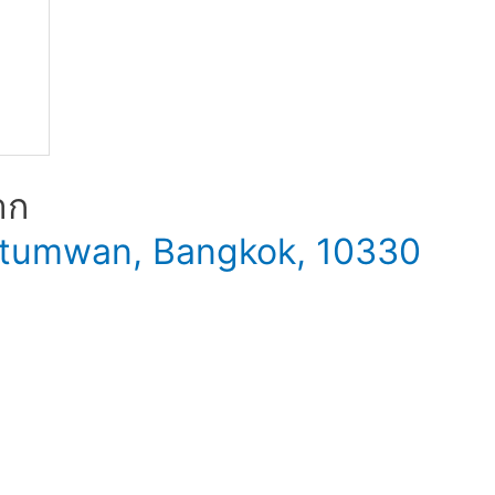
าก
 Patumwan, Bangkok, 10330