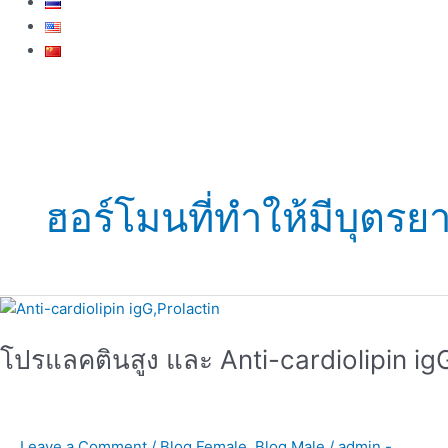
ฮอร์โมนที่ทำให้มีบุตรย
โปร
แล
โปรแลคตินสูง และ Anti-cardiolipin ig
คติ
นสูง
และ
Anti-
Leave a Comment
/
Blog Female
,
Blog Male
/
admin -