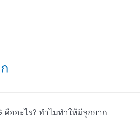
าก
G คืออะไร? ทำไมทำให้มีลูกยาก