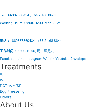
Tel:
+66887860434 , +66 2 168 8644
Working Hours:
09:00-16:00
, Mon. - Sat.
电话：
+660887860434 , +66 2 168 8644
工作时间：
09:00-16:00, 周一至周六
Facebook
Line
Instagram
Weixin
Youtube
Envelope
Treatments
IUI
IVF
PGT-A/M/SR
Egg Freezeing
Others
About Us