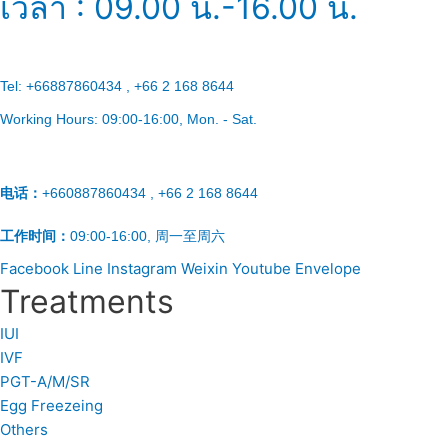
เวลา : 09.00 น.-16.00 น.
Tel:
+66887860434 , +66 2 168 8644
Working Hours:
09:00-16:00
, Mon. - Sat.
电话：
+660887860434 , +66 2 168 8644
工作时间：
09:00-16:00, 周一至周六
Facebook
Line
Instagram
Weixin
Youtube
Envelope
Treatments
IUI
IVF
PGT-A/M/SR
Egg Freezeing
Others