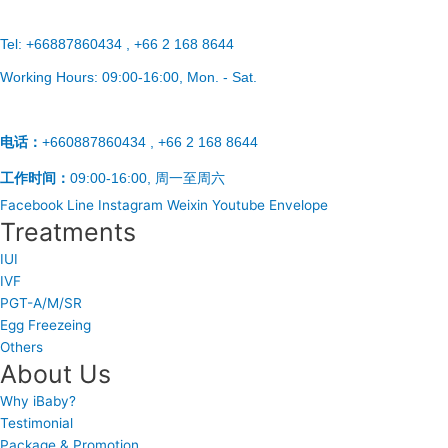
Tel:
+66887860434 , +66 2 168 8644
Working Hours:
09:00-16:00
, Mon. - Sat.
电话：
+660887860434 , +66 2 168 8644
工作时间：
09:00-16:00, 周一至周六
Facebook
Line
Instagram
Weixin
Youtube
Envelope
Treatments
IUI
IVF
PGT-A/M/SR
Egg Freezeing
Others
About Us
Why iBaby?
Testimonial
Package & Promotion