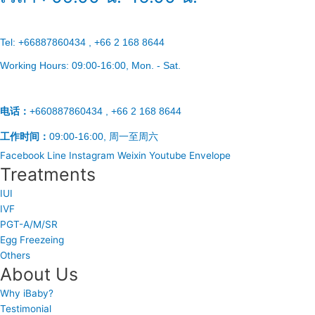
Tel:
+66887860434 , +66 2 168 8644
Working Hours:
09:00-16:00
, Mon. - Sat.
电话：
+660887860434 , +66 2 168 8644
工作时间：
09:00-16:00, 周一至周六
Facebook
Line
Instagram
Weixin
Youtube
Envelope
Treatments
IUI
IVF
PGT-A/M/SR
Egg Freezeing
Others
About Us
Why iBaby?
Testimonial