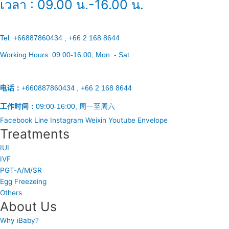
เวลา : 09.00 น.-16.00 น.
Tel:
+66887860434 , +66 2 168 8644
Working Hours:
09:00-16:00
, Mon. - Sat.
电话：
+660887860434 , +66 2 168 8644
工作时间：
09:00-16:00, 周一至周六
Facebook
Line
Instagram
Weixin
Youtube
Envelope
Treatments
IUI
IVF
PGT-A/M/SR
Egg Freezeing
Others
About Us
Why iBaby?