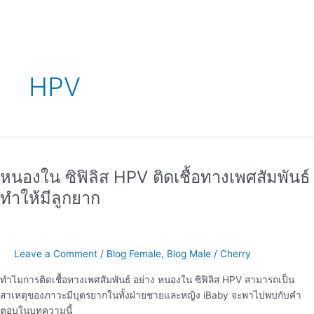
HPV
หนองใน
ซิฟิลิส
หนองใน ซิฟิลิส HPV ติดเชื้อทางเพศสัมพันธ์
HPV
ติด
ทำให้มีลูกยาก
เชื้อ
ทาง
เพศ
สัมพันธ์
Leave a Comment
/
Blog Female
,
Blog Male
/
Cherry
ทำให้
ทำไมการติดเชื้อทางเพศสัมพันธ์ อย่าง หนองใน ซิฟิลิส HPV สามารถเป็น
มี
สาเหตุของภาวะมีบุตรยากในทั้งฝ่ายชายและหญิง iBaby จะพาไปพบกับคำ
ลูก
ตอบในบทความนี้
ยาก