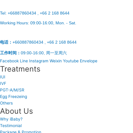
Tel:
+66887860434 , +66 2 168 8644
Working Hours:
09:00-16:00
, Mon. - Sat.
电话：
+660887860434 , +66 2 168 8644
工作时间：
09:00-16:00, 周一至周六
Facebook
Line
Instagram
Weixin
Youtube
Envelope
Treatments
IUI
IVF
PGT-A/M/SR
Egg Freezeing
Others
About Us
Why iBaby?
Testimonial
Package & Promotion