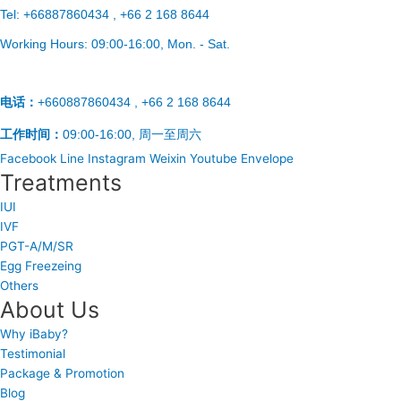
Tel:
+66887860434 , +66 2 168 8644
Working Hours:
09:00-16:00
, Mon. - Sat.
电话：
+660887860434 , +66 2 168 8644
工作时间：
09:00-16:00, 周一至周六
Facebook
Line
Instagram
Weixin
Youtube
Envelope
Treatments
IUI
IVF
PGT-A/M/SR
Egg Freezeing
Others
About Us
Why iBaby?
Testimonial
Package & Promotion
Blog