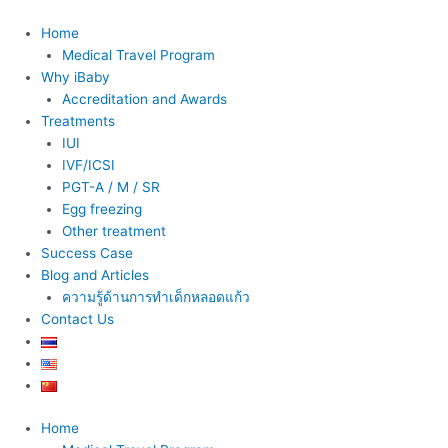
Skip
to
Home
content
Medical Travel Program
Why iBaby
Accreditation and Awards
Treatments
IUI
IVF/ICSI
PGT-A / M / SR
Egg freezing
Other treatment
Success Case
Blog and Articles
ความรู้ด้านการทำเด็กหลอดแก้ว
Contact Us
Home