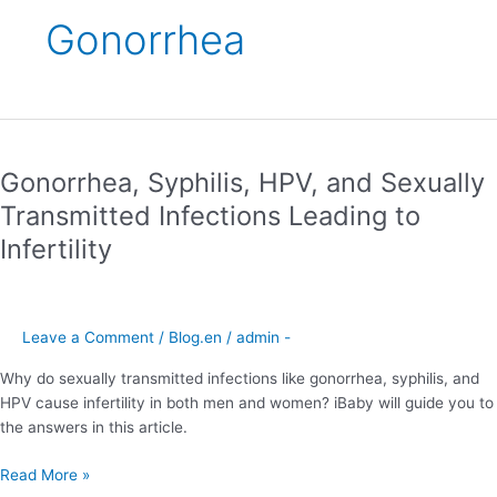
Gonorrhea
Gonorrhea,
Syphilis,
Gonorrhea, Syphilis, HPV, and Sexually
HPV,
and
Transmitted Infections Leading to
Sexually
Infertility
Transmitted
Infections
Leading
to
Leave a Comment
/
Blog.en
/
admin -
Infertility
Why do sexually transmitted infections like gonorrhea, syphilis, and
HPV cause infertility in both men and women? iBaby will guide you to
the answers in this article.
Read More »