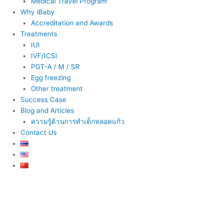
Medical Travel Program
Why iBaby
Accreditation and Awards
Treatments
IUI
IVF/ICSI
PGT-A / M / SR
Egg freezing
Other treatment
Success Case
Blog and Articles
ความรู้ด้านการทำเด็กหลอดแก้ว
Contact Us