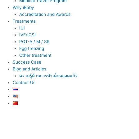
Medical Travel Program
Why iBaby
Accreditation and Awards
Treatments
IUI
IVF/ICSI
PGT-A / M / SR
Egg freezing
Other treatment
Success Case
Blog and Articles
ความรู้ด้านการทำเด็กหลอดแก้ว
Contact Us