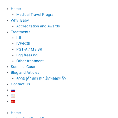
Skip
to
Home
content
Medical Travel Program
Why iBaby
Accreditation and Awards
Treatments
IUI
IVF/ICSI
PGT-A / M / SR
Egg freezing
Other treatment
Success Case
Blog and Articles
ความรู้ด้านการทำเด็กหลอดแก้ว
Contact Us
Home