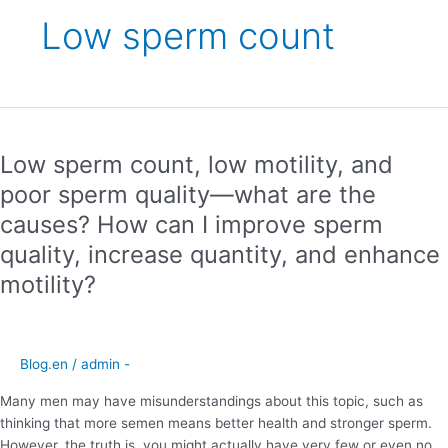
Low sperm count
Low
sperm
Low sperm count, low motility, and
count,
low
poor sperm quality—what are the
motility,
causes? How can I improve sperm
and
quality, increase quantity, and enhance
poor
sperm
motility?
quality
—
what
are
Blog.en
/
admin -
the
Many men may have misunderstandings about this topic, such as
causes?
thinking that more semen means better health and stronger sperm.
How
However, the truth is, you might actually have very few or even no
can