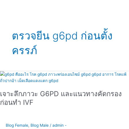
ตรวจยีน g6pd ก่อนตั้ง
ครรภ์
เจาะ
ลึก
ภาวะ
เจาะลึกภาวะ G6PD และแนวทางคัดกรอง
G6PD
และ
ก่อนทำ IVF
แนวทาง
คัด
กรอง
ก่อน
Blog Female
,
Blog Male
/
admin -