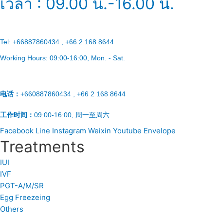
เวลา : 09.00 น.-16.00 น.
Tel:
+66887860434 , +66 2 168 8644
Working Hours:
09:00-16:00
, Mon. - Sat.
电话：
+660887860434 , +66 2 168 8644
工作时间：
09:00-16:00, 周一至周六
Facebook
Line
Instagram
Weixin
Youtube
Envelope
Treatments
IUI
IVF
PGT-A/M/SR
Egg Freezeing
Others