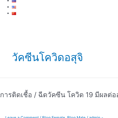
วัคซีนโควิดอสุจิ
การ
ติด
การติดเชื้อ / ฉีดวัคซีน โควิด 19 มีผลต่ออ
เชื้อ
/
ฉีด
วัคซีน
Leave a Comment
/
Blog Female
,
Blog Male
/
admin -