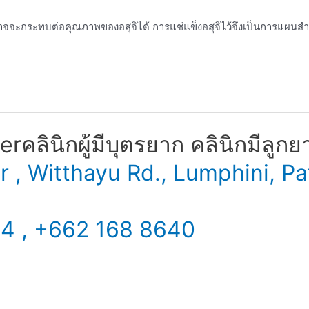
วอาจจะกระทบต่อคุณภาพของอสุจิได้ การแช่แข็งอสุจิไว้จึงเป็นการแผนส
​ คลินิกผู้มีบุตรยาก คลินิกมีลูกย
er , Witthayu Rd., Lumphini,
34 , +662 168 8640