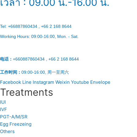
เวลา : 09.00 น.-16.00 น.
Tel:
+66887860434 , +66 2 168 8644
Working Hours:
09:00-16:00
, Mon. - Sat.
电话：
+660887860434 , +66 2 168 8644
工作时间：
09:00-16:00, 周一至周六
Facebook
Line
Instagram
Weixin
Youtube
Envelope
Treatments
IUI
IVF
PGT-A/M/SR
Egg Freezeing
Others