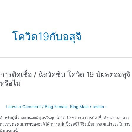
โควิด19กับอสุจิ
การ
ติด
การติดเชื้อ / ฉีดวัคซีน โควิด 19 มีผลต่ออสุจิ
เชื้อ
/
หรือไม่
ฉีด
วัคซีน
โค
วิด
Leave a Comment
/
Blog Female
,
Blog Male
/
admin -
19
สำหรับผู้ที่วางแผนจะมีบุตรในยุคโควิด 19 ระบาด การติดเชื้อดังกล่าวอาจจะ
มี
กระทบต่อคุณภาพของอสุจิได้ การแช่แข็งอสุจิไว้จึงเป็นการแผนสำรองในการ
ผล
มีบุตรยุคนี้
ต่อ