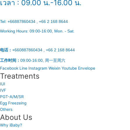
เวลา : 09.00 น.-16.00 น.
Tel:
+66887860434 , +66 2 168 8644
Working Hours:
09:00-16:00
, Mon. - Sat.
电话：
+660887860434 , +66 2 168 8644
工作时间：
09:00-16:00, 周一至周六
Facebook
Line
Instagram
Weixin
Youtube
Envelope
Treatments
IUI
IVF
PGT-A/M/SR
Egg Freezeing
Others
About Us
Why iBaby?