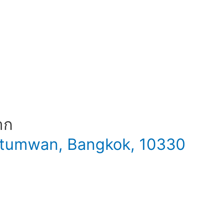
าก
 Patumwan, Bangkok, 10330