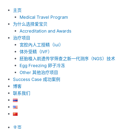
跳
至
主页
内
Medical Travel Program
容
为什么选择爱宝贝
Accreditation and Awards
治疗项目
宮腔內人工授精（iui）
体外受精（IVF）
胚胎植入前遗传学筛查之新一代测序（NGS）技术
Egg Freezing 卵子冷冻
Other 其他治疗项目
Success Case 成功案例
博客
联系我们
主页