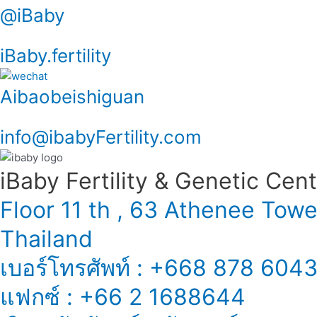
@iBaby
iBaby.fertility
Aibaobeishiguan
info@ibabyFertility.com
iBaby Fertility & Genetic Center
Floor 11 th , 63 Athenee Tow
Thailand
เบอร์โทรศัพท์ : +668 878 604
แฟกซ์ : +66 2 1688644