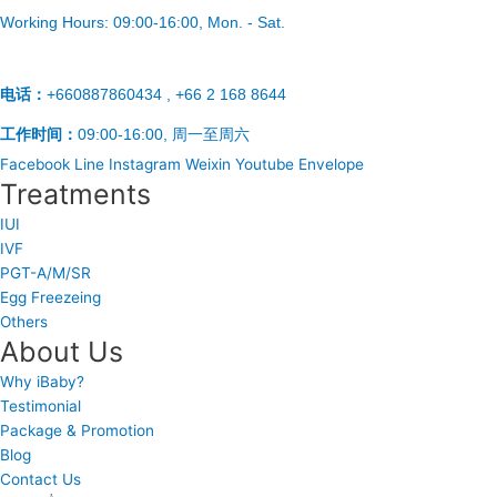
Working Hours:
09:00-16:00
, Mon. - Sat.
电话：
+660887860434 , +66 2 168 8644
工作时间：
09:00-16:00, 周一至周六
Facebook
Line
Instagram
Weixin
Youtube
Envelope
Treatments
IUI
IVF
PGT-A/M/SR
Egg Freezeing
Others
About Us
Why iBaby?
Testimonial
Package & Promotion
Blog
Contact Us