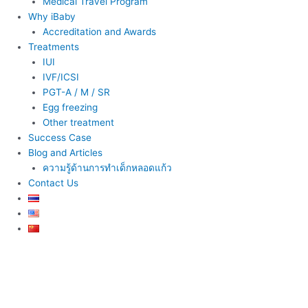
Medical Travel Program
Why iBaby
Accreditation and Awards
Treatments
IUI
IVF/ICSI
PGT-A / M / SR
Egg freezing
Other treatment
Success Case
Blog and Articles
ความรู้ด้านการทำเด็กหลอดแก้ว
Contact Us