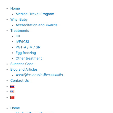
Skip
to
Home
content
Medical Travel Program
Why iBaby
Accreditation and Awards
Treatments
IUI
IVF/ICSI
PGT-A / M / SR
Egg freezing
Other treatment
Success Case
Blog and Articles
ความรู้ด้านการทำเด็กหลอดแก้ว
Contact Us
Home