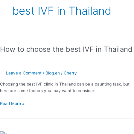
best IVF in Thailand
How
to
How to choose the best IVF in Thailand
choose
the
best
IVF
Leave a Comment
/
Blog.en
/
Cherry
in
Thailand
Choosing the best IVF clinic in Thailand can be a daunting task, but
here are some factors you may want to consider:
Read More »