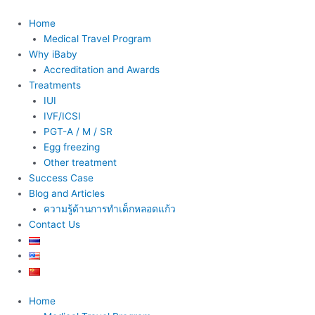
Skip
to
Home
content
Medical Travel Program
Why iBaby
Accreditation and Awards
Treatments
IUI
IVF/ICSI
PGT-A / M / SR
Egg freezing
Other treatment
Success Case
Blog and Articles
ความรู้ด้านการทำเด็กหลอดแก้ว
Contact Us
Home