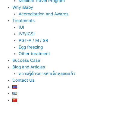
Medical Travel Program
Why iBaby
Accreditation and Awards
Treatments
IUI
IVF/ICSI
PGT-A / M / SR
Egg freezing
Other treatment
Success Case
Blog and Articles
ความรู้ด้านการทำเด็กหลอดแก้ว
Contact Us