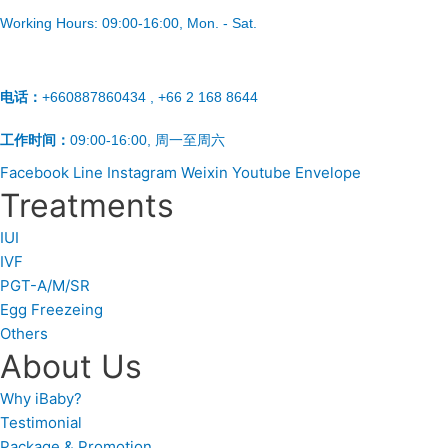
Working Hours:
09:00-16:00
, Mon. - Sat.
电话：
+660887860434 , +66 2 168 8644
工作时间：
09:00-16:00, 周一至周六
Facebook
Line
Instagram
Weixin
Youtube
Envelope
Treatments
IUI
IVF
PGT-A/M/SR
Egg Freezeing
Others
About Us
Why iBaby?
Testimonial
Package & Promotion