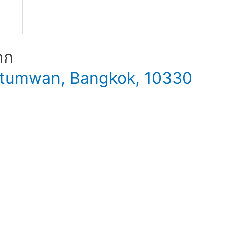
าก
 Patumwan, Bangkok, 10330