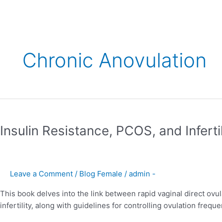
Chronic Anovulation
Insulin
Resistance,
Insulin Resistance, PCOS, and Infertil
PCOS,
and
Infertility
Leave a Comment
/
Blog Female
/
admin -
This book delves into the link between rapid vaginal direct ov
infertility, along with guidelines for controlling ovulation freq