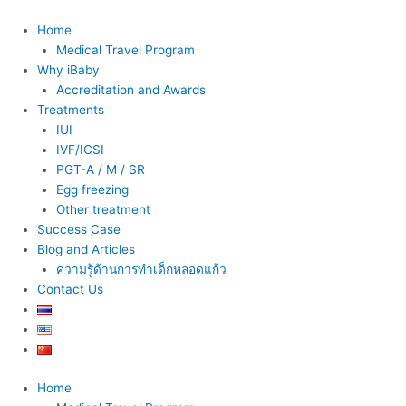
Skip
to
Home
content
Medical Travel Program
Why iBaby
Accreditation and Awards
Treatments
IUI
IVF/ICSI
PGT-A / M / SR
Egg freezing
Other treatment
Success Case
Blog and Articles
ความรู้ด้านการทำเด็กหลอดแก้ว
Contact Us
Home