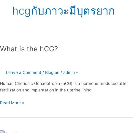
hcgกับภาวะมีบุตรยาก
What
is
What is the hCG?
the
hCG?
Leave a Comment
/
Blog.en
/
admin -
Human Chorionic Gonadotropin (hCG) is a hormone produced after
fertilization and implantation in the uterine lining.
Read More »