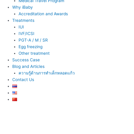
Medical Travel Program
Why iBaby
Accreditation and Awards
Treatments
IUI
IVF/ICSI
PGT-A / M / SR
Egg freezing
Other treatment
Success Case
Blog and Articles
ความรู้ด้านการทำเด็กหลอดแก้ว
Contact Us