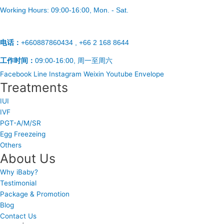
Working Hours:
09:00-16:00
, Mon. - Sat.
电话：
+660887860434 , +66 2 168 8644
工作时间：
09:00-16:00, 周一至周六
Facebook
Line
Instagram
Weixin
Youtube
Envelope
Treatments
IUI
IVF
PGT-A/M/SR
Egg Freezeing
Others
About Us
Why iBaby?
Testimonial
Package & Promotion
Blog
Contact Us