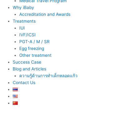
Medical Travel Program
Why iBaby
Accreditation and Awards
Treatments
IUI
IVF/ICSI
PGT-A / M / SR
Egg freezing
Other treatment
Success Case
Blog and Articles
ความรู้ด้านการทำเด็กหลอดแก้ว
Contact Us