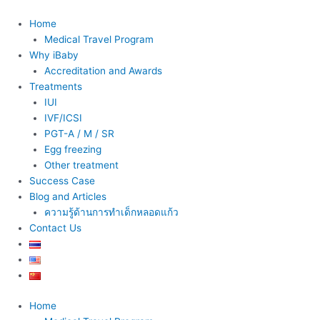
Skip
to
Home
content
Medical Travel Program
Why iBaby
Accreditation and Awards
Treatments
IUI
IVF/ICSI
PGT-A / M / SR
Egg freezing
Other treatment
Success Case
Blog and Articles
ความรู้ด้านการทำเด็กหลอดแก้ว
Contact Us
Home