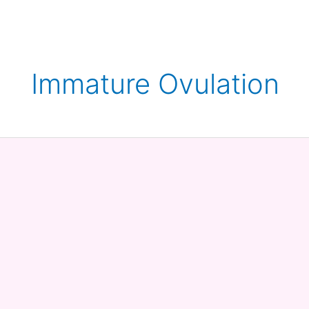
Immature Ovulation
Immature
Ovulation