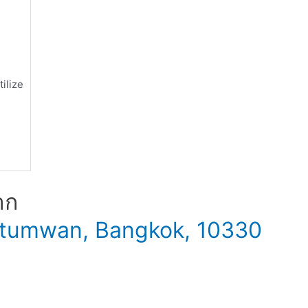
tilize
าก
 Patumwan, Bangkok, 10330