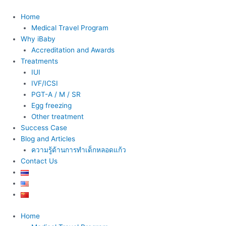
Skip
to
Home
content
Medical Travel Program
Why iBaby
Accreditation and Awards
Treatments
IUI
IVF/ICSI
PGT-A / M / SR
Egg freezing
Other treatment
Success Case
Blog and Articles
ความรู้ด้านการทำเด็กหลอดแก้ว
Contact Us
Home