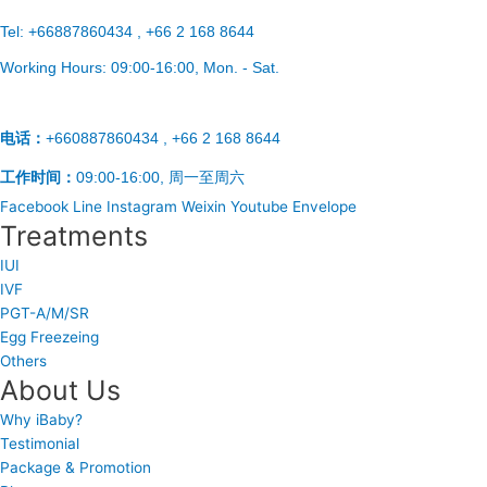
Tel:
+66887860434 , +66 2 168 8644
Working Hours:
09:00-16:00
, Mon. - Sat.
电话：
+660887860434 , +66 2 168 8644
工作时间：
09:00-16:00, 周一至周六
Facebook
Line
Instagram
Weixin
Youtube
Envelope
Treatments
IUI
IVF
PGT-A/M/SR
Egg Freezeing
Others
About Us
Why iBaby?
Testimonial
Package & Promotion