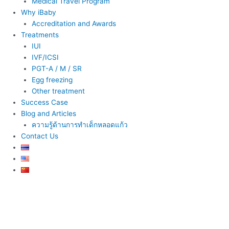
Medical Travel Program
Why iBaby
Accreditation and Awards
Treatments
IUI
IVF/ICSI
PGT-A / M / SR
Egg freezing
Other treatment
Success Case
Blog and Articles
ความรู้ด้านการทำเด็กหลอดแก้ว
Contact Us