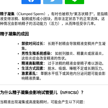
精子凝集
（Clumped Sperm），有时也被称为“果冻状精子”，是指精
液变得浓稠、黏稠或形成小团块，而非法定状态下的正常流体。这
种情况会影响精子的活动能力（活力），从而降低受孕几率。
精子凝集的成因
禁欲时间过长：
 长期不射精会导致精液变稠并产生凝
集。
男性生殖系统感染：
 如前列腺炎、精囊炎或尿道炎，
这些炎症会改变精液的性状。
精液高黏稠度：
 过于浓稠的精液会使精子难以游动。
生活方式因素：
 脱水、吸烟、睡眠不足或长期压力。
激素紊乱：
 睾酮水平低下或其他内分泌问题可能会影
响精液质量。
为什么精子凝集会影响试管婴儿（IVF/ICSI）？
当精液出现凝集或高度黏稠时，可能会产生以下问题：