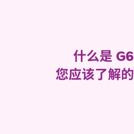
该
了
解
的
常
见
遗
传
性
疾
病