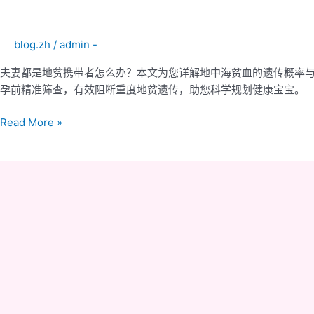
血
血：
性
可
疾
blog.zh
/
admin -
在
病
孕
夫妻都是地贫携带者怎么办？本文为您详解地中海贫血的遗传概率与症状
前
孕前精准筛查，有效阻断重度地贫遗传，助您科学规划健康宝宝。
进
行
Read More »
筛
查
与
什
规
么
划
是
的
G6PD
遗
缺
传
乏
性
症？
疾
您
病
应