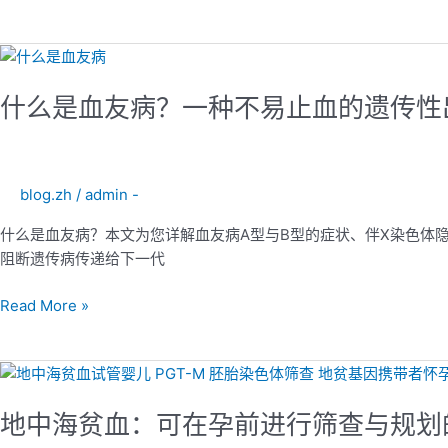
解
男
性
什
儿
么
童
什么是血友病？一种不易止血的遗传性
是
早
血
期
友
常
病？
见
blog.zh
/
admin -
一
的
种
什么是血友病？本文为您详解血友病A型与B型的症状、伴X染色体隐
遗
不
阻断遗传病传递给下一代
传
易
性
止
Read More »
肌
血
肉
的
疾
遗
地
病
传
中
性
地中海贫血：可在孕前进行筛查与规划
海
出
贫