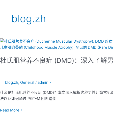
blog.zh
杜
氏
肌
杜氏肌营养不良症 (DMD)：深入了
营
养
不
良
blog.zh
,
General
/
admin -
症
(DMD)：
什么是杜氏肌营养不良症 (DMD)？本文深入解析这种男性儿童常
深
法以及如何通过 PGT-M 阻断遗传
入
了
Read More »