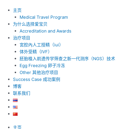
跳
至
主页
内
Medical Travel Program
容
为什么选择爱宝贝
Accreditation and Awards
治疗项目
宮腔內人工授精（iui）
体外受精（IVF）
胚胎植入前遗传学筛查之新一代测序（NGS）技术
Egg Freezing 卵子冷冻
Other 其他治疗项目
Success Case 成功案例
博客
联系我们
主页