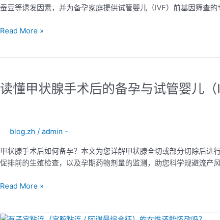
蚕豆等诱发因素，并为备孕家庭提供试管婴儿（IVF）前基因筛查
Read More »
读
懂
读懂甲状腺手术后的备孕与试管婴儿（I
甲
状
腺
手
blog.zh
/
admin -
术
后
甲状腺手术后如何备孕？本文为您详解甲状腺全切或部分切除后进行试
的
促排前的生殖检查，以及孕期药物剂量的监测，助您科学规避流产
备
孕
Read More »
与
试
管
有