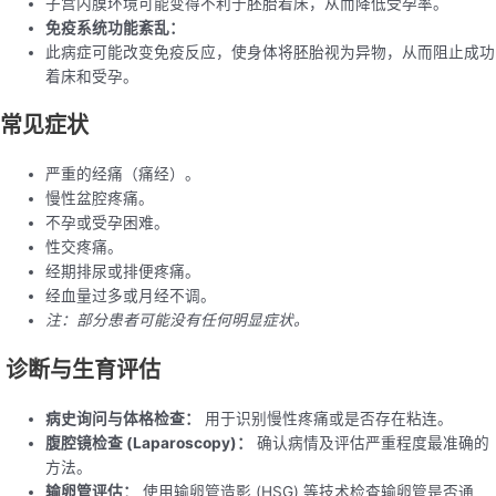
子宫内膜环境可能变得不利于胚胎着床，从而降低受孕率。
免疫系统功能紊乱：
此病症可能改变免疫反应，使身体将胚胎视为异物，从而阻止成功
着床和受孕。
常见症状
严重的经痛（痛经）。
慢性盆腔疼痛。
不孕或受孕困难。
性交疼痛。
经期排尿或排便疼痛。
经血量过多或月经不调。
注：部分患者可能没有任何明显症状。
诊断与生育评估
病史询问与体格检查：
用于识别慢性疼痛或是否存在粘连。
腹腔镜检查 (Laparoscopy)：
确认病情及评估严重程度最准确的
方法。
输卵管评估：
使用输卵管造影 (HSG) 等技术检查输卵管是否通