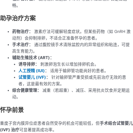
畅。
助孕治疗方案
药物治疗：
激素疗法可缓解轻度症状。但某些药物（如 GnRH 激
动剂）会抑制排卵，不适合正准备怀孕的患者。
手术治疗：
通过腹腔镜手术清除盆腔内的异常组织和粘连，可提
高生育能力。
辅助生殖技术 (ART)：
诱导排卵：
刺激卵泡生长以增加排卵机会。
人工授精 (IUI)
：
适用于输卵管功能尚好的患者。
试管婴儿 (IVF)
：
针对输卵管严重受损或先前治疗无效的患
者，这是最有效的方案。
综合健康管理：
减重（若超重）、减压、采用抗炎饮食并定期运
动。
怀孕前景
重度子宫内膜异位症患者自然受孕的机会可能较低，但
手术结合试管婴儿
(IVF) 治疗
可显著提高成功率。