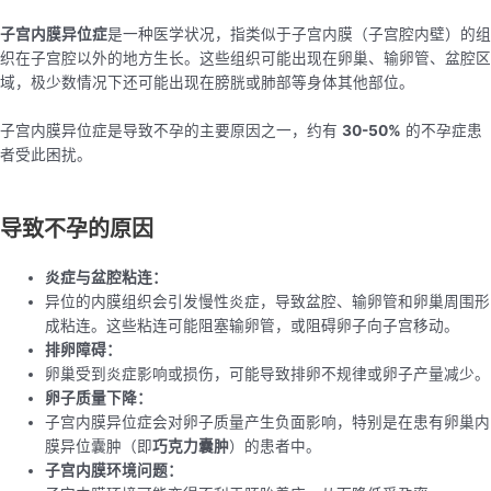
子宫内膜异位症
是一种医学状况，指类似于子宫内膜（子宫腔内壁）的组
织在子宫腔以外的地方生长。这些组织可能出现在卵巢、输卵管、盆腔区
域，极少数情况下还可能出现在膀胱或肺部等身体其他部位。
子宫内膜异位症是导致不孕的主要原因之一，约有
30-50%
的不孕症患
者受此困扰。
导致不孕的原因
炎症与盆腔粘连：
异位的内膜组织会引发慢性炎症，导致盆腔、输卵管和卵巢周围形
成粘连。这些粘连可能阻塞输卵管，或阻碍卵子向子宫移动。
排卵障碍：
卵巢受到炎症影响或损伤，可能导致排卵不规律或卵子产量减少。
卵子质量下降：
子宫内膜异位症会对卵子质量产生负面影响，特别是在患有卵巢内
膜异位囊肿（即
巧克力囊肿
）的患者中。
子宫内膜环境问题：