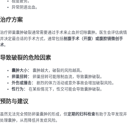
极度疲劳。
异常阴道出血。
治疗方案
治疗卵巢囊肿破裂通常需要通过手术来止血并切除囊肿。医生会评估病情
并决定最合适的手术方式，通常包括
剖腹手术（开腹）或腹腔镜微创手
术
。
导致破裂的危险因素
囊肿大小：
囊肿越大，破裂的风险越高。
卵巢扭转：
卵巢扭转可能限制血流，导致囊肿破裂。
外伤或撞击：
剧烈的体力活动或意外事故会增加破裂风险。
性行为：
在某些情况下，性交可能会导致囊肿破裂。
预防与建议
虽然无法完全预防卵巢囊肿的形成，但
定期的妇科检查
有助于及早发现并
处理囊肿，从而降低并发症风险。